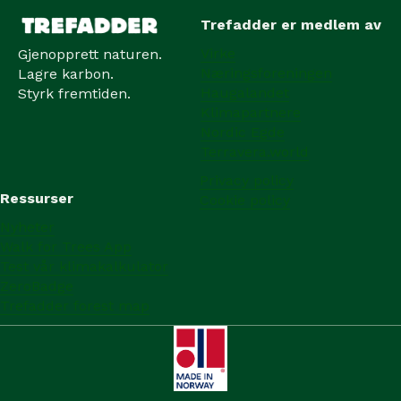
Trefadder er medlem av
Virke
Gjenopprett naturen.
Næringsforeningen
Lagre karbon.
Haugalandet
Styrk fremtiden.
Klimapartnere
Nordic Egde
Terravera.world
Privacy policy
Ressurser
Cookie policy
Nyheter
Walk for Trees App
Test vår klimakalkulator
ZeroBadge
Trefadder forest map