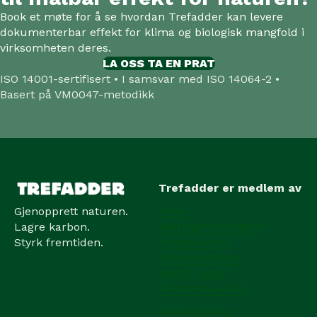
Book et møte for å se hvordan Trefadder kan levere
dokumenterbar effekt for klima og biologisk mangfold i
virksomheten deres.
LA OSS TA EN PRAT
ISO 14001-sertifisert • I samsvar med ISO 14064-2 •
Basert på VM0047-metodikk
Trefadder er medlem av
Virke
Gjenopprett naturen.
Næringsforeningen
Lagre karbon.
Haugalandet
Styrk fremtiden.
Klimapartnere
Nordic Egde
Terravera.world
Privacy policy