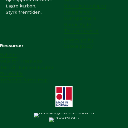
Næringsforeningen
Lagre karbon.
Haugalandet
Styrk fremtiden.
Klimapartnere
Nordic Egde
Terravera.world
Privacy policy
Ressurser
Cookie policy
Nyheter
Walk for Trees App
Test vår klimakalkulator
ZeroBadge
Trefadder forest map